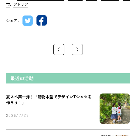
市
、
アトリア
シェア：
〈
〉
最近の活動
夏スぺ第一弾！「鋳物木型でデザインTシャツを
作ろう！」
2026/7/28