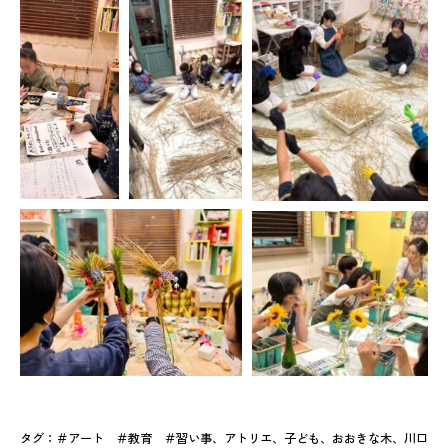
タグ：
＃アート ＃教育 ＃習い事
、
アトリエ
、
子ども
、
おおきな木
、
川口